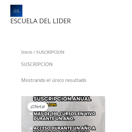
Ir
al
contenido
ESCUELA DEL LIDER
Inicio
/ SUSCRIPCION
SUSCRIPCION
Mostrando el único resultado
El
El
precio
precio
¡Oferta!
original
actual
era:
es:
$350.00.
$249.00.