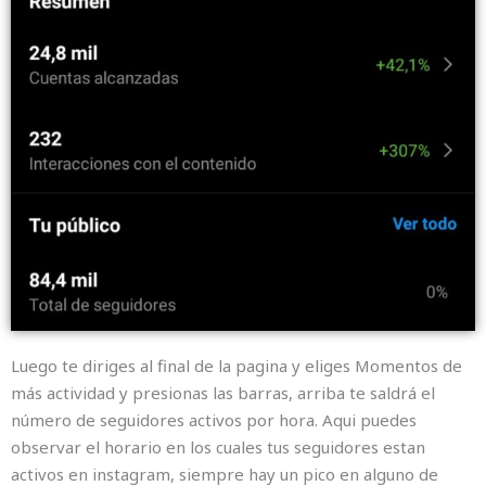
Luego te diriges al final de la pagina y eliges Momentos de
más actividad y presionas las barras, arriba te saldrá el
número de seguidores activos por hora.
Aqui puedes
observar el horario en los cuales tus seguidores estan
activos en instagram, siempre hay un pico en alguno de