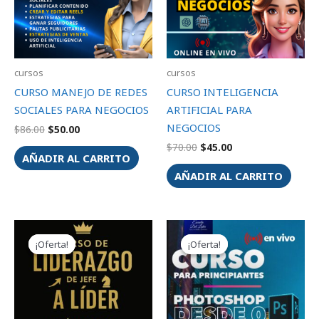
cursos
cursos
CURSO MANEJO DE REDES
CURSO INTELIGENCIA
SOCIALES PARA NEGOCIOS
ARTIFICIAL PARA
NEGOCIOS
$
86.00
$
50.00
$
70.00
$
45.00
AÑADIR AL CARRITO
AÑADIR AL CARRITO
El
El
El
El
precio
precio
precio
precio
¡Oferta!
¡Oferta!
¡Oferta!
¡Oferta!
original
actual
original
actual
era:
es:
era:
es:
$170.00.
$119.00.
$75.00.
$47.00.