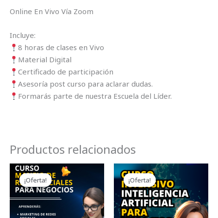
Online En Vivo Vía Zoom
Incluye:
8 horas de clases en Vivo
Material Digital
Certificado de participación
Asesoría post curso para aclarar dudas.
Formarás parte de nuestra Escuela del Líder.
Productos relacionados
El
El
El
El
precio
precio
precio
precio
¡Oferta!
¡Oferta!
¡Oferta!
¡Oferta!
original
actual
original
actual
era:
es:
era:
es:
$86.00.
$50.00.
$70.00.
$45.00.