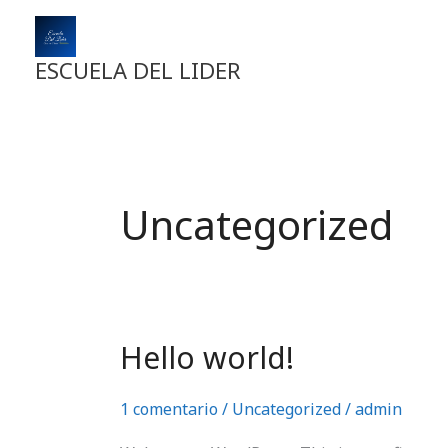
Ir
al
contenido
ESCUELA DEL LIDER
Uncategorized
Hello world!
Hello
world!
1 comentario
/
Uncategorized
/
admin