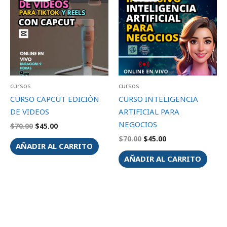
era:
es:
era:
es:
$70.00.
$45.00.
$70.00.
$45.00.
cursos
cursos
CURSO CAPCUT EDICIÓN
CURSO INTELIGENCIA
DE VIDEOS
ARTIFICIAL PARA
NEGOCIOS
$
70.00
$
45.00
$
70.00
$
45.00
AÑADIR AL CARRITO
AÑADIR AL CARRITO