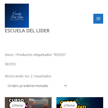
Ir
al
contenido
ESCUELA DEL LIDER
Inicio
/ Productos etiquetados “REDES”
REDES
Mostrando los 2 resultados
El
El
El
El
precio
precio
precio
precio
¡Oferta!
¡Oferta!
original
actual
original
actual