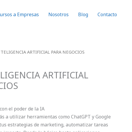
ursos a Empresas
Nosotros
Blog
Contacto
l
NTELIGENCIA ARTIFICIAL PARA NEGOCIOS
recio
ctual
LIGENCIA ARTIFICIAL
s:
45.00.
CIOS
on el poder de la IA
ás a utilizar herramientas como ChatGPT y Google
tus estrategias de marketing, automatizar tareas