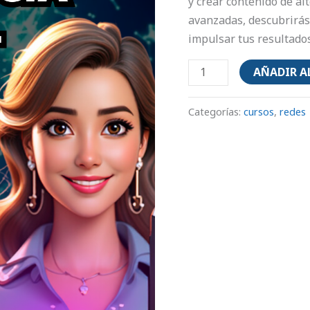
y crear contenido de al
avanzadas, descubrirás 
impulsar tus resultados
AÑADIR A
Categorías:
cursos
,
redes