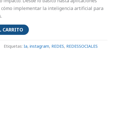
to impacto. Desde lo básico hasta aplicaciones
cómo implementar la inteligencia artificial para
.
L CARRITO
Etiquetas:
Ia
,
instagram
,
REDES
,
REDESSOCIALES