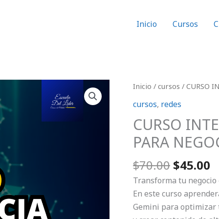
Inicio
Cursos
C
El
E
CURSO
Inicio
/
cursos
/ CURSO I
precio
p
INTELIGENCIA
cursos
,
redes
original
a
ARTIFICIAL
CURSO INTE
era:
e
PARA
$70.00.
$
PARA NEGO
NEGOCIOS
cantidad
$
70.00
$
45.00
Transforma tu negocio c
En este curso aprender
Gemini para optimizar 